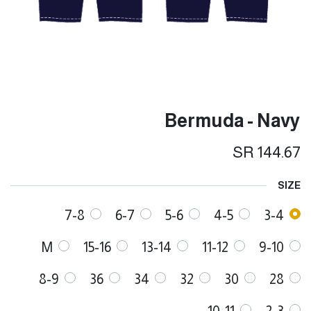
Bermuda - Navy
SR
144.67
SIZE
7-8
6-7
5-6
4-5
3-4
M
15-16
13-14
11-12
9-10
8-9
36
34
32
30
28
10-11
2-3